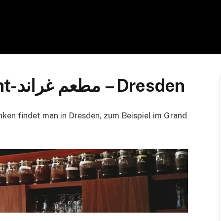
Grand Flavor Restaurant-مطعم غراند – Dresden
nken findet man in Dresden, zum Beispiel im Grand