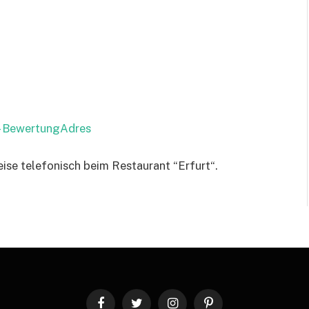
 – BewertungAdres
eise telefonisch beim Restaurant “Erfurt“.
Facebook
Twitter
Instagram
Pinterest