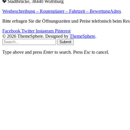
Stadtbrücke, 38440 Wolfsburg
Wegbeschreibung – Routenplaner – Fahrtzeit – BewertungAdres
Bitte erfragen Sie die Öffnungszeiten und Preise telefonisch beim Re
Facebook
Twitter
Instagram
Pinterest
© 2026 ThemeSphere. Designed by
ThemeSphere
.
Submit
Type above and press
Enter
to search. Press
Esc
to cancel.